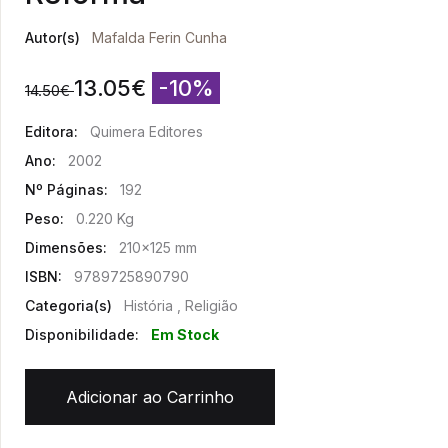
Autor(s)
Mafalda Ferin Cunha
13.05
€
-10%
14.50
€
Editora:
Quimera Editores
Ano:
2002
Nº Páginas:
192
Peso:
0.220 Kg
Dimensões:
210x125 mm
ISBN:
9789725890790
Categoria(s)
História , Religião
Disponibilidade:
Em Stock
Adicionar ao Carrinho