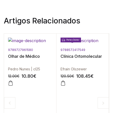
Artigos Relacionados
Portes Grátis!
9789727961580
9788572417549
Olhar de Médico
Clínica Ortomolecular
Pedro Nunes | cl25
Efrain Olszewer
10.80
€
108.45
€
12.00
€
120.50
€
-10%
-10%