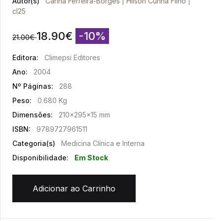
Autor(s)
Carina Ferreira-Borges
|
Hilson Cunha Filho
|
cl25
18.90
€
-10%
21.00
€
Editora:
Climepsi Editores
Ano:
2004
Nº Páginas:
288
Peso:
0.680 Kg
Dimensões:
210x295x15 mm
ISBN:
9789727961511
Categoria(s)
Medicina Clínica e Interna
Disponibilidade:
Em Stock
Adicionar ao Carrinho