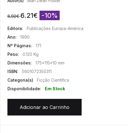
Autor(s)
Alan Dean Foster
6.21
€
-10%
6.90
€
Editora:
Publicações Europa-América
Ano:
1990
Nº Páginas:
171
Peso:
0.120 Kg
Dimensões:
175x115x10 mm
ISBN:
5601072350311
Categoria(s)
Ficção Científica
Disponibilidade:
Em Stock
Adicionar ao Carrinho