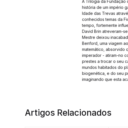
A Trilogia da Fundação d
história de um império g
Idade das Trevas atravé
conhecidos temas da Fic
tempo, fortemente influ
David Brin atreveram-se
Mestre deixou inacabad
Benford, uma viagem aos
matemático, absorvido q
imperador - atiram-no co
prestes a trocar o seu 
mundos habitados do pla
biogenética, e do seu p
imaginando que esta acab
Artigos Relacionados