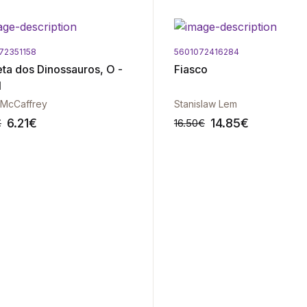
72351158
5601072416284
eta dos Dinossauros, O -
Fiasco
I
 McCaffrey
Stanislaw Lem
6.21
€
14.85
€
€
16.50
€
-10%