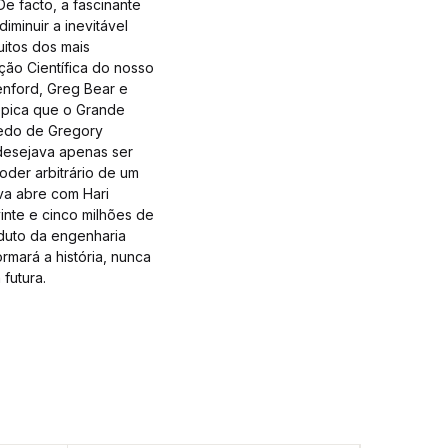
De facto, a fascinante
iminuir a inevitável
uitos dos mais
ção Científica do nosso
enford, Greg Bear e
épica que o Grande
Medo de Gregory
 desejava apenas ser
oder arbitrário de um
iva abre com Hari
inte e cinco milhões de
oduto da engenharia
rmará a história, nunca
 futura.