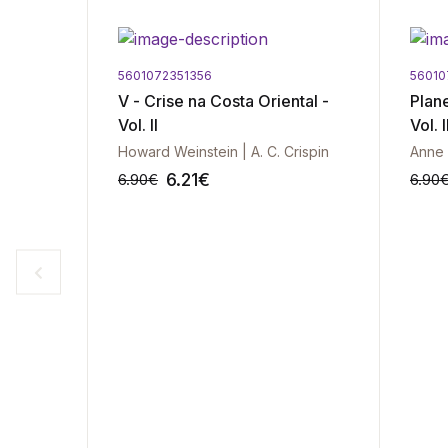
5601072351356
56010
V - Crise na Costa Oriental -
Plan
Vol. II
Vol. I
Howard Weinstein | A. C. Crispin
Anne
6.21
€
6.90
€
6.90
-10%
-10%