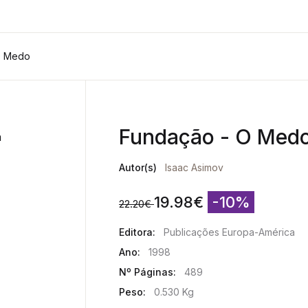
O Medo
Fundação - O Med
Autor(s)
Isaac Asimov
19.98
€
-10%
22.20
€
Editora:
Publicações Europa-América
Ano:
1998
Nº Páginas:
489
Peso:
0.530 Kg