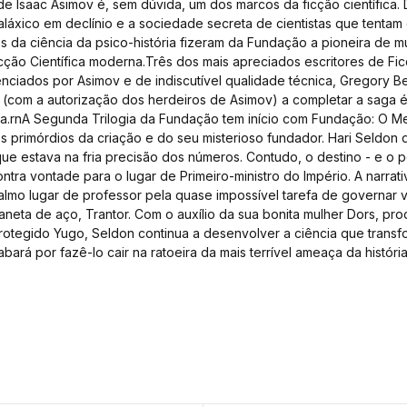
e Isaac Asimov é, sem dúvida, um dos marcos da ficção científica. 
aláxico em declínio e a sociedade secreta de cientistas que tentam d
s da ciência da psico-história fizeram da Fundação a pioneira de m
ção Científica moderna.Três dos mais apreciados escritores de Fic
enciados por Asimov e de indiscutível qualidade técnica, Gregory B
 (com a autorização dos herdeiros de Asimov) a completar a saga 
a.rnA Segunda Trilogia da Fundação tem início com Fundação: O 
 primórdios da criação e do seu misterioso fundador. Hari Seldon
ue estava na fria precisão dos números. Contudo, o destino - e o p
ntra vontade para o lugar de Primeiro-ministro do Império. A narrat
calmo lugar de professor pela quase impossível tarefa de governar v
neta de aço, Trantor. Com o auxílio da sua bonita mulher Dors, pr
rotegido Yugo, Seldon continua a desenvolver a ciência que transfo
ará por fazê-lo cair na ratoeira da mais terrível ameaça da história