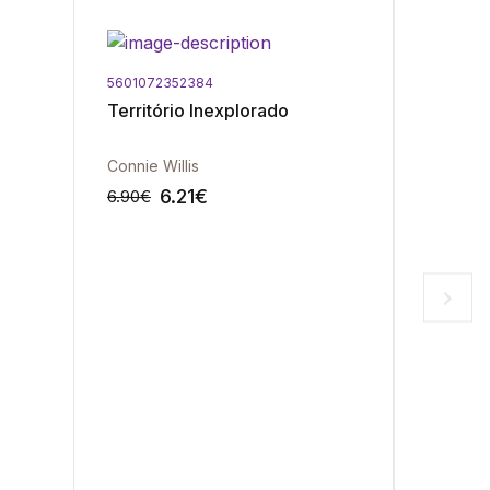
5601072352384
5601072
Território Inexplorado
Revela
Connie Willis
Arthur C
6.21
€
6.90
€
19.90
€
-10%
-10%