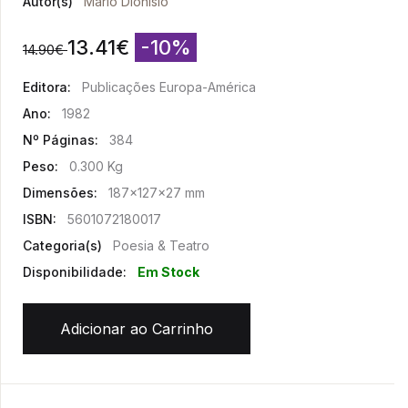
Autor(s)
Mário Dionísio
13.41
€
-10%
14.90
€
Editora:
Publicações Europa-América
Ano:
1982
Nº Páginas:
384
Peso:
0.300 Kg
Dimensões:
187x127x27 mm
ISBN:
5601072180017
Categoria(s)
Poesia & Teatro
Disponibilidade:
Em Stock
Adicionar ao Carrinho