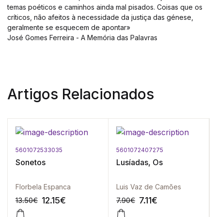
temas poéticos e caminhos ainda mal pisados. Coisas que os
críticos, não afeitos à necessidade da justiça das génese,
geralmente se esquecem de apontar»
José Gomes Ferreira - A Memória das Palavras
Artigos Relacionados
5601072533035
5601072407275
Sonetos
Lusíadas, Os
Florbela Espanca
Luis Vaz de Camões
12.15
€
7.11
€
13.50
€
7.90
€