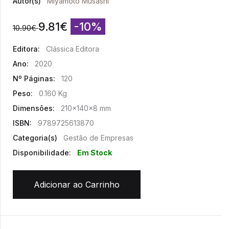
Autor(s)
Miyamoto Musashi
9.81
€
-10%
10.90
€
Editora:
Clássica Editora
Ano:
2020
Nº Páginas:
120
Peso:
0.160 Kg
Dimensões:
210x140x8 mm
ISBN:
9789725613870
Categoria(s)
Gestão de Empresas
Disponibilidade:
Em Stock
Adicionar ao Carrinho