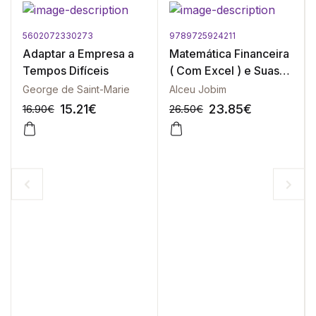
5602072330273
9789725924211
Adaptar a Empresa a
Matemática Financeira
Tempos Difíceis
( Com Excel ) e Suas
Aplicações
George de Saint-Marie
Alceu Jobim
15.21
€
23.85
€
16.90
€
26.50
€
-10%
-10%