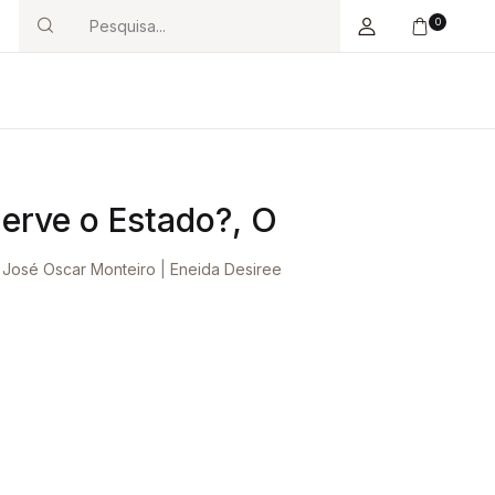
0
Search
erve o Estado?, O
|
José Oscar Monteiro
|
Eneida Desiree