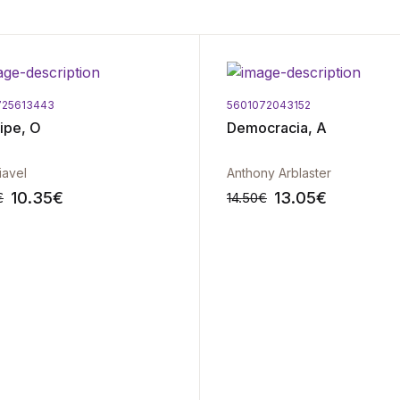
725613443
5601072043152
cipe, O
Democracia, A
avel
Anthony Arblaster
10.35
€
13.05
€
€
14.50
€
-10%