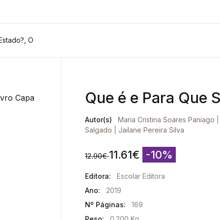
Estado?, O
Que é e Para Que S
Autor(s)
Maria Cristina Soares Paniago
Salgado
|
Jailane Pereira Silva
11.61
€
-10%
12.90
€
Editora:
Escolar Editora
Ano:
2019
Nº Páginas:
169
Peso:
0.200 Kg