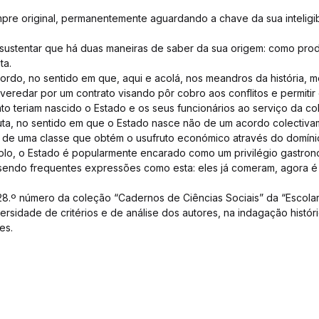
e original, permanentemente aguardando a chave da sua inteligibi
sustentar que há duas maneiras de saber da sua origem: como pro
ta.
rdo, no sentido em que, aqui e acolá, nos meandros da história,
eredar por um contrato visando pôr cobro aos conflitos e permitir
to teriam nascido o Estado e os seus funcionários ao serviço da co
ta, no sentido em que o Estado nasce não de um acordo colectiva
de uma classe que obtém o usufruto económico através do domínio f
o, o Estado é popularmente encarado como um privilégio gastron
 sendo frequentes expressões como esta: eles já comeram, agora é
28.º número da coleção “Cadernos de Ciências Sociais” da “Escolar
rsidade de critérios e de análise dos autores, na indagação histór
es.