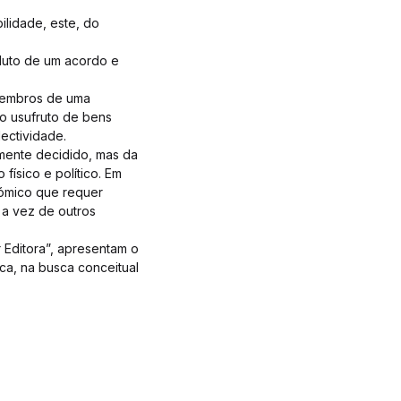
lidade, este, do
duto de um acordo e
 membros de uma
 o usufruto de bens
lectividade.
mente decidido, mas da
ísico e político. Em
ómico que requer
 a vez de outros
 Editora”, apresentam o
ica, na busca conceitual