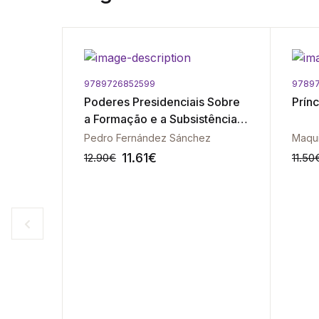
9789726852599
9789
 - 2ª
Poderes Presidenciais Sobre
Prín
a Formação e a Subsistência
do Governo, Os
Pedro Fernández Sánchez
Maqui
11.61
€
12.90
€
11.50
-10%
-10%