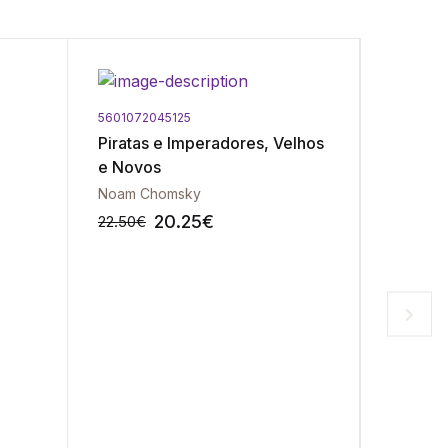
Portes Gr
5601072045125
9789725
Piratas e Imperadores, Velhos
História
e Novos
Noam Chomsky
Jean To
20.25
€
22.50
€
36.90
€
-10%
-10%