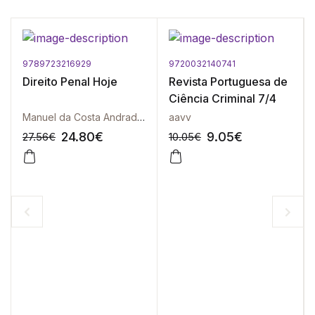
9789723216929
9720032140741
Direito Penal Hoje
Revista Portuguesa de
Ciência Criminal 7/4
Manuel da Costa Andrade | Rita Castanheira Neves
aavv
24.80
€
9.05
€
27.56
€
10.05
€
-10%
-10%