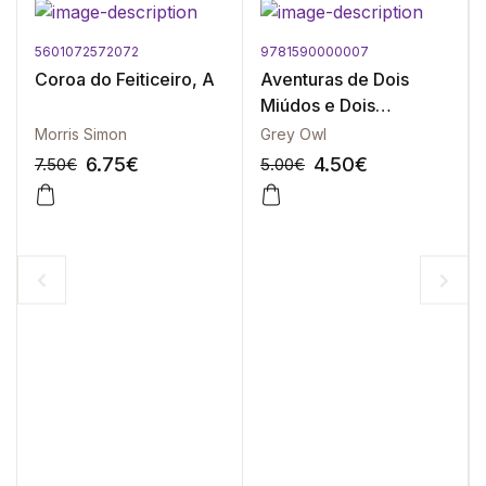
5601072572072
9781590000007
Coroa do Feiticeiro, A
Aventuras de Dois
Miúdos e Dois
Castores
Morris Simon
Grey Owl
6.75
€
4.50
€
7.50
€
5.00
€
-10%
-10%