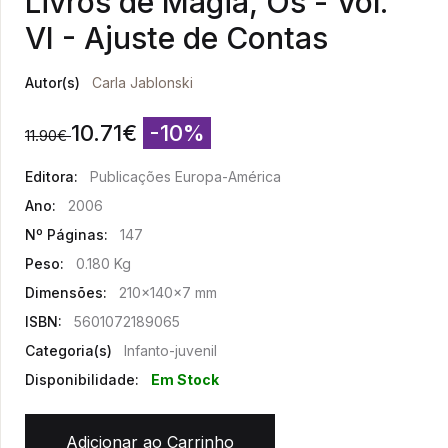
Livros de Magia, Os - Vol.
VI - Ajuste de Contas
Autor(s)
Carla Jablonski
10.71
€
-10%
11.90
€
Editora:
Publicações Europa-América
Ano:
2006
Nº Páginas:
147
Peso:
0.180 Kg
Dimensões:
210x140x7 mm
ISBN:
5601072189065
Categoria(s)
Infanto-juvenil
Disponibilidade:
Em Stock
Adicionar ao Carrinho