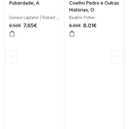
Puberdade, A
Coelho Pedro e Outras
Histórias, O
Denise Laplane | Robert Laplane | Géraud Lasfargues
Beatrix Potter
7.65
€
8.01
€
8.50
€
8.90
€
-10%
-10%