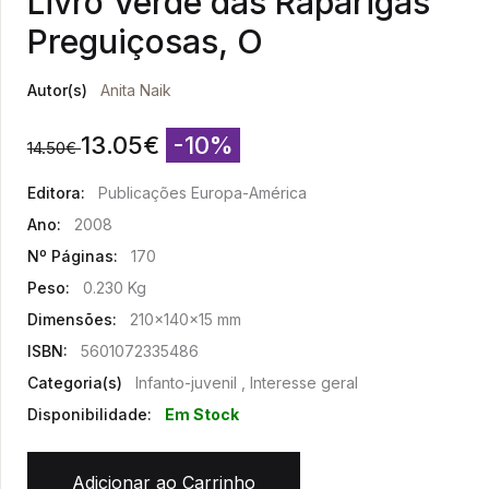
Livro Verde das Raparigas
Preguiçosas, O
Autor(s)
Anita Naik
13.05
€
-10%
14.50
€
Editora:
Publicações Europa-América
Ano:
2008
Nº Páginas:
170
Peso:
0.230 Kg
Dimensões:
210x140x15 mm
ISBN:
5601072335486
Categoria(s)
Infanto-juvenil , Interesse geral
Disponibilidade:
Em Stock
Adicionar ao Carrinho