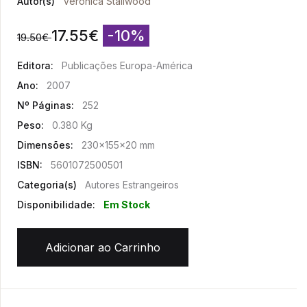
Autor(s)
Veronica Stallwood
17.55
€
-10%
19.50
€
Editora:
Publicações Europa-América
Ano:
2007
Nº Páginas:
252
Peso:
0.380 Kg
Dimensões:
230x155x20 mm
ISBN:
5601072500501
Categoria(s)
Autores Estrangeiros
Disponibilidade:
Em Stock
Adicionar ao Carrinho