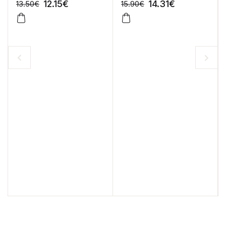
riqueza, saúde e
12.15
€
14.31
€
13.50
€
15.90
€
sucesso
-10%
-10%