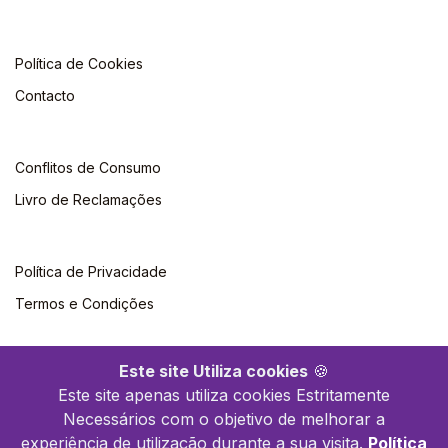
Política de Cookies
Contacto
Conflitos de Consumo
Livro de Reclamações
Política de Privacidade
Termos e Condições
Este site Utiliza cookies
🍪
Este site apenas utiliza cookies Estritamente
Necessários com o objetivo de melhorar a
©2026 Polytechnica. Todos os direitos reservados
experiência de utilização durante a sua visita.
Política