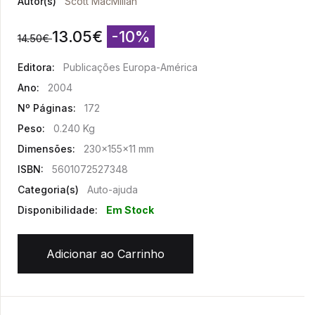
Autor(s)
Scott MacMillan
13.05
€
-10%
14.50
€
Editora:
Publicações Europa-América
Ano:
2004
Nº Páginas:
172
Peso:
0.240 Kg
Dimensões:
230x155x11 mm
ISBN:
5601072527348
Categoria(s)
Auto-ajuda
Disponibilidade:
Em Stock
Adicionar ao Carrinho