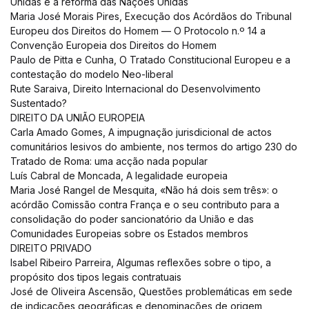
Unidas e a reforma das Nações Unidas
Maria José Morais Pires, Execução dos Acórdãos do Tribunal
Europeu dos Direitos do Homem — O Protocolo n.º 14 a
Convenção Europeia dos Direitos do Homem
Paulo de Pitta e Cunha, O Tratado Constitucional Europeu e a
contestação do modelo Neo-liberal
Rute Saraiva, Direito Internacional do Desenvolvimento
Sustentado?
DIREITO DA UNIÃO EUROPEIA
Carla Amado Gomes, A impugnação jurisdicional de actos
comunitários lesivos do ambiente, nos termos do artigo 230 do
Tratado de Roma: uma acção nada popular
Luís Cabral de Moncada, A legalidade europeia
Maria José Rangel de Mesquita, «Não há dois sem três»: o
acórdão Comissão contra França e o seu contributo para a
consolidação do poder sancionatório da União e das
Comunidades Europeias sobre os Estados membros
DIREITO PRIVADO
Isabel Ribeiro Parreira, Algumas reflexões sobre o tipo, a
propósito dos tipos legais contratuais
José de Oliveira Ascensão, Questões problemáticas em sede
de indicações geográficas e denominações de origem