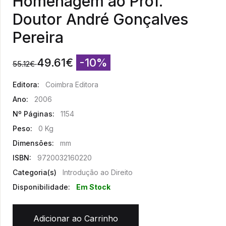
Homenagem ao Prof.
Doutor André Gonçalves
Pereira
49.61
€
-10%
55.12
€
Editora:
Coimbra Editora
Ano:
2006
Nº Páginas:
1154
Peso:
0 Kg
Dimensões:
mm
ISBN:
9720032160220
Categoria(s)
Introdução ao Direito
Disponibilidade:
Em Stock
Adicionar ao Carrinho