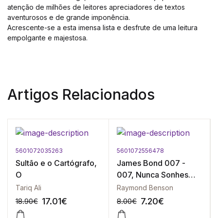
atenção de milhões de leitores apreciadores de textos
aventurosos e de grande imponência.
Acrescente-se a esta imensa lista e desfrute de uma leitura
empolgante e majestosa.
Artigos Relacionados
5601072035263
5601072556478
Sultão e o Cartógrafo,
James Bond 007 -
O
007, Nunca Sonhes
Com a Morte
Tariq Ali
Raymond Benson
17.01
€
7.20
€
18.90
€
8.00
€