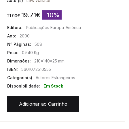
Autor(s)
Lew Wallace
19.71
€
-10%
21.90
€
Editora:
Publicações Europa-América
Ano:
2000
Nº Páginas:
508
Peso:
0.540 Kg
Dimensões:
210x140x25 mm
ISBN:
5601072510555
Categoria(s)
Autores Estrangeiros
Disponibilidade:
Em Stock
Adicionar ao Carrinho