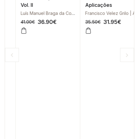
Vol. II
Aplicações
Luís Manuel Braga da Costa Campos
Francisco Velez Grilo | António Casimiro | João Correia Lopes | Joaquim Azevedo
36.90
€
31.95
€
41.00
€
35.50
€
-10%
-10%