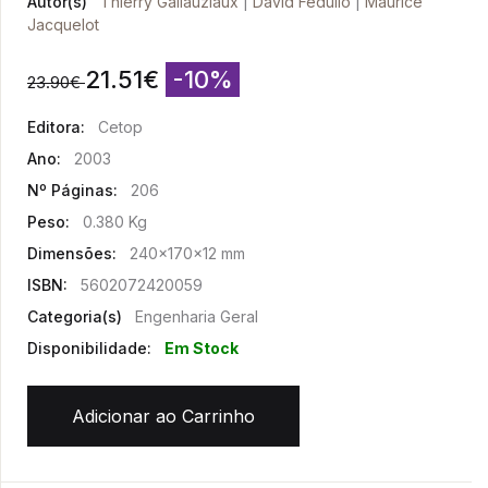
Autor(s)
Thierry Gallauziaux
|
David Fedullo
|
Maurice
Jacquelot
21.51
€
-10%
23.90
€
Editora:
Cetop
Ano:
2003
Nº Páginas:
206
Peso:
0.380 Kg
Dimensões:
240x170x12 mm
ISBN:
5602072420059
Categoria(s)
Engenharia Geral
Disponibilidade:
Em Stock
Adicionar ao Carrinho