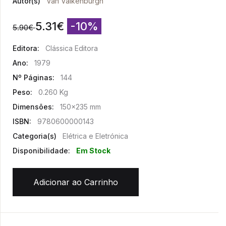
Autor(s)
Van Valkenburgh
5.31
€
-10%
5.90
€
Editora:
Clássica Editora
Ano:
1979
Nº Páginas:
144
Peso:
0.260 Kg
Dimensões:
150x235 mm
ISBN:
9780600000143
Categoria(s)
Elétrica e Eletrónica
Disponibilidade:
Em Stock
Adicionar ao Carrinho