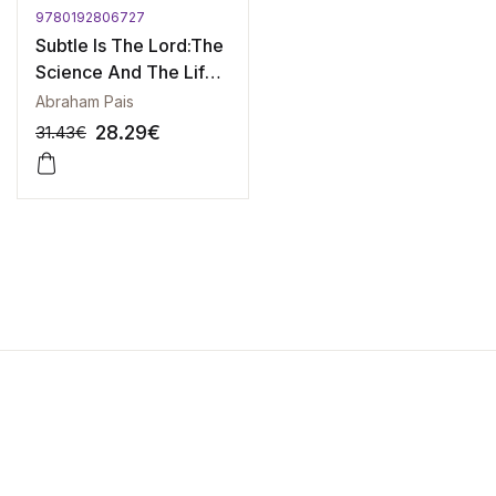
9780192806727
-10%
-10%
Subtle Is The Lord:The
Science And The Life
Of Albert Einstein
Abraham Pais
28.29
€
31.43
€
-10%