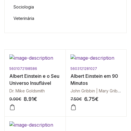
Sociologia
Veterinária
5601072198586
5603121281027
Albert Einstein e o Seu
Albert Einstein em 90
Universo Insuflável
Minutos
Dr. Mike Goldsmith
John Gribbin | Mary Gribbin
8.91
€
6.75
€
9.90
€
7.50
€