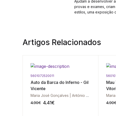
Ajudam a desenvolver as
provas e exames, criam
estilos, uma exposição cl
Artigos Relacionados
5601072520011
56010
dos
Auto da Barca do Inferno - Gil
Mau 
Vicente
Vito
Maria José Gonçalves | António Eusébio
4.41
€
4.90
€
4.90