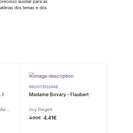
recioso auxiliar para as
atérias dos temas e dos
5601072520998
5601072
 I
Madame Bovary - Flaubert
Técnica
Biologia
Pedro Teixeira Pinto | Maria Margarida Grego
Guy Riegert
4.41
€
4
4.90
€
4.90
€