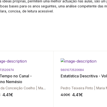
 ideias próprias, permitem uma melhor actuação nas aulas, são um p
 boas bases para os anos seguintes, uma análise competente das m
ara, concisa, de leitura acessível.
72520974
5601072520684
Tempo no Canal -
Estatística Descritiva - Vol.
rino Nemésio
Maria da Conceição Coelho | Maria Teresa Azinheira
4.41
€
4.41
€
€
4.90
€