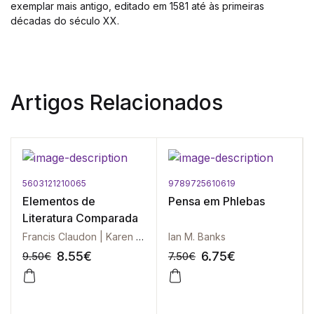
exemplar mais antigo, editado em 1581 até às primeiras
décadas do século XX.
Artigos Relacionados
5603121210065
9789725610619
Elementos de
Pensa em Phlebas
Literatura Comparada
Francis Claudon | Karen Haddad-Wotling
Ian M. Banks
8.55
€
6.75
€
9.50
€
7.50
€