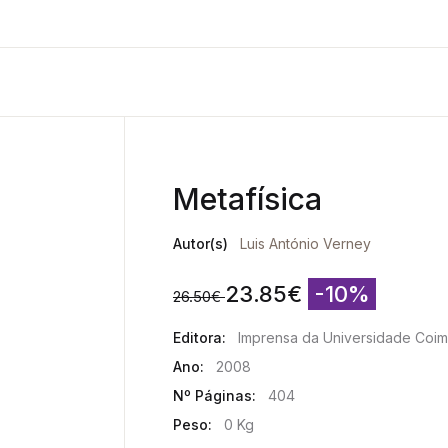
Metafísica
Autor(s)
Luis António Verney
23.85
€
-10%
26.50
€
Editora:
Imprensa da Universidade Coi
Ano:
2008
Nº Páginas:
404
Peso:
0 Kg