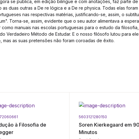
ora se publica, em edição bilingue e com anotações, faz parte de
o as duas outras a De re lógica e a De re physica. Todas elas foram r
rtugueses nas respectivas matérias, justificando-se, assim, o subtí
um". Torna-se, assim, evidente que o seu autor alimentava a espe
ir como manuais nas escolas portuguesas para o estudo da filosofia
do Verdadeiro Método de Estudar. E o nosso filósofo lutou para e
, mas as suas pretensões não foram coroadas de êxito.
72060661
5603121280150
dução à Filosofia de
Soren Kierkegaard em 9
egger
Minutos