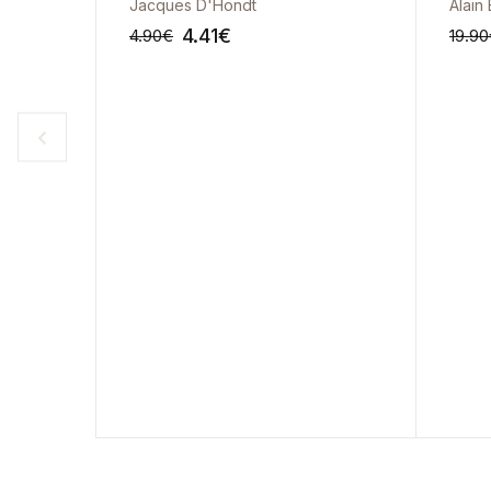
Jacques D'Hondt
Alain
4.41
€
4.90
€
19.90
-10%
-10%