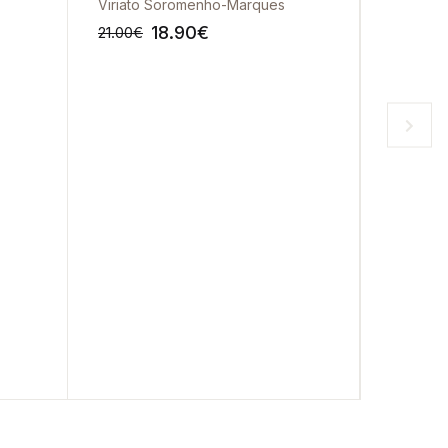
Viriato Soromenho-Marques
François
18.90
€
4
21.00
€
4.90
€
-10%
-10%