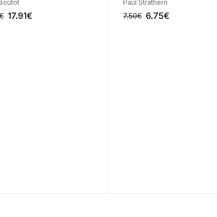
 Boutot
Paul Strathern
17.91
€
6.75
€
€
7.50
€
-10%