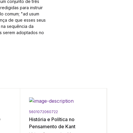
 um conjunto de três
edigidas para instruir
tulo comum; "ad usum
rança de que esses seus
, na sequência da
les serem adoptados no
5601072060722
5601072
0
História e Política no
Termos 
Pensamento de Kant