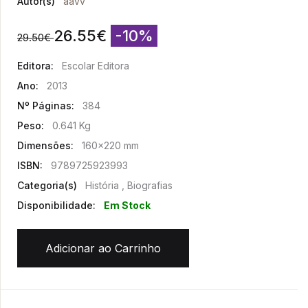
Autor(s)
aavv
26.55
€
-10%
29.50
€
Editora:
Escolar Editora
Ano:
2013
Nº Páginas:
384
Peso:
0.641 Kg
Dimensões:
160x220 mm
ISBN:
9789725923993
Categoria(s)
História , Biografias
Disponibilidade:
Em Stock
Adicionar ao Carrinho