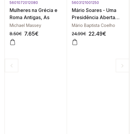
5601072012080
5603121001250
Mulheres na Grécia e
Mário Soares - Uma
Roma Antigas, As
Presidência Aberta
1986-1991
Michael Massey
Mário Baptista Coelho
7.65
€
22.49
€
8.50
€
24.99
€
-10%
-10%