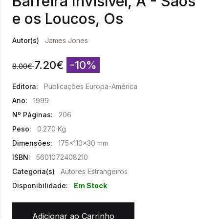
Barreira Invisível, A - Sãos
e os Loucos, Os
Autor(s)
James Jones
7.20
€
-10%
8.00
€
Editora:
Publicações Europa-América
Ano:
1999
Nº Páginas:
206
Peso:
0.270 Kg
Dimensões:
175x110x30 mm
ISBN:
5601072408210
Categoria(s)
Autores Estrangeiros
Disponibilidade:
Em Stock
Adicionar ao Carrinho