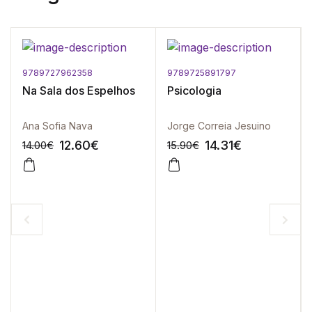
9789727962358
9789725891797
Na Sala dos Espelhos
Psicologia
Ana Sofia Nava
Jorge Correia Jesuino
12.60
€
14.31
€
14.00
€
15.90
€
-10%
-10%