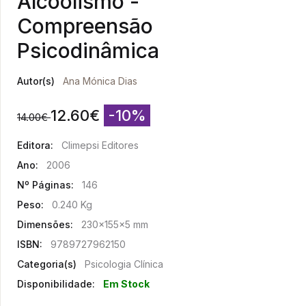
Alcoolismo -
Compreensão
Psicodinâmica
Autor(s)
Ana Mónica Dias
12.60
€
-10%
14.00
€
Editora:
Climepsi Editores
Ano:
2006
Nº Páginas:
146
Peso:
0.240 Kg
Dimensões:
230x155x5 mm
ISBN:
9789727962150
Categoria(s)
Psicologia Clínica
Disponibilidade:
Em Stock