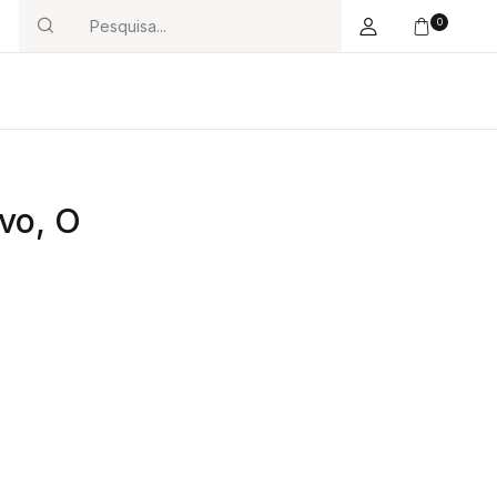
0
Search
ivo, O