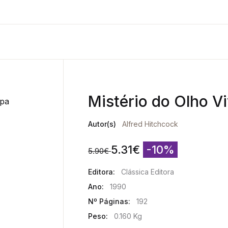
Mistério do Olho V
Autor(s)
Alfred Hitchcock
5.31
€
-10%
5.90
€
Editora:
Clássica Editora
Ano:
1990
Nº Páginas:
192
Peso:
0.160 Kg