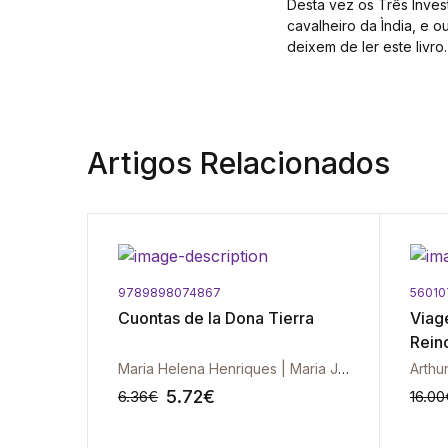
Desta vez os Três Inves
cavalheiro da Ìndia, e o
deixem de ler este livro.
Artigos Relacionados
9789898074867
56010
a, O
Cuontas de la Dona Tierra
Viag
Rein
Maria Helena Henriques | Maria José Moreno | A. M. Galopim de Carvalho
Arthu
5.72
€
6.36
€
16.00