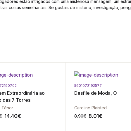
tigadores estão intrigados com uma misteriosa mensagem, um estran
utras coisas semelhantes. Se gostais de mistério, investigação, per
72190702
5601072192577
em Extraordinária ao
Desfile de Moda, O
o das 7 Torres
r Ténor
Caroline Plaisted
14.40
€
8.01
€
€
8.90
€