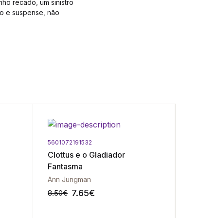
ho recado, um sinistro
igo e suspense, não
5601072191532
56010721
Clottus e o Gladiador
Lagos 
Fantasma
Ann Jungman
Anita Ga
7.65
€
8.50
€
9.50
€