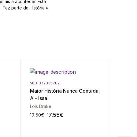
mais a acontecer. Esta
 Faz parte da História.»
5601072035782
5601072
Maior História Nunca Contada,
Eugénie
A - Issa
Incesto
Lois Drake
Marquês
17.55
€
19.50
€
16.00
€