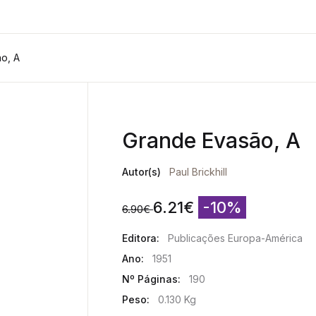
o, A
Grande Evasão, A
Autor(s)
Paul Brickhill
6.21
€
-10%
6.90
€
Editora:
Publicações Europa-América
Ano:
1951
Nº Páginas:
190
Peso:
0.130 Kg