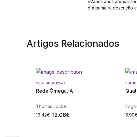
«Vários anos atenuaram 
é a primeira descrição 
Artigos Relacionados
5603966012541
56010
Rede Ómega, A
Quat
Thomas Locke
Edgar
12.08
€
13.42
€
6.90