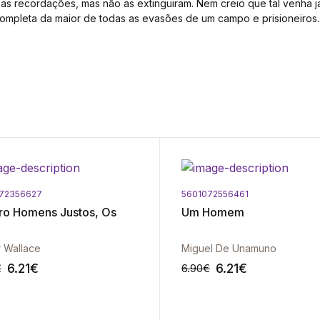
as recordações, mas não as extinguiram. Nem creio que tal venha ja
completa da maior de todas as evasões de um campo e prisioneiros...
72356627
5601072556461
ro Homens Justos, Os
Um Homem
 Wallace
Miguel De Unamuno
6.21
€
6.21
€
€
6.90
€