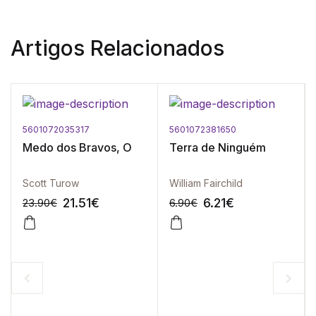
Artigos Relacionados
5601072035317
5601072381650
Medo dos Bravos, O
Terra de Ninguém
Scott Turow
William Fairchild
21.51
€
6.21
€
23.90
€
6.90
€
-10%
-10%