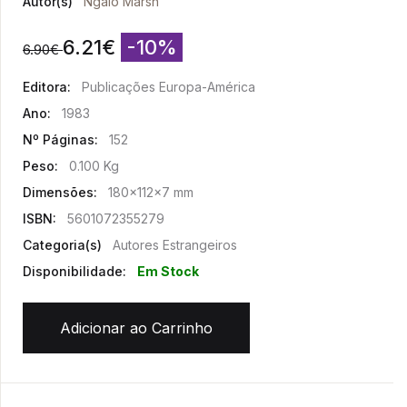
Autor(s)
Ngaio Marsh
6.21
€
-10%
6.90
€
Editora:
Publicações Europa-América
Ano:
1983
Nº Páginas:
152
Peso:
0.100 Kg
Dimensões:
180x112x7 mm
ISBN:
5601072355279
Categoria(s)
Autores Estrangeiros
Disponibilidade:
Em Stock
Adicionar ao Carrinho