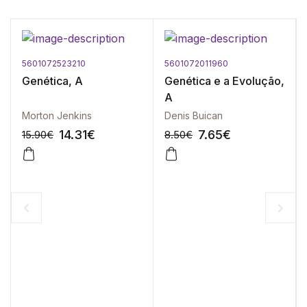
5601072523210
5601072011960
Genética, A
Genética e a Evolução,
A
Morton Jenkins
Denis Buican
14.31
€
7.65
€
15.90
€
8.50
€
-10%
-10%