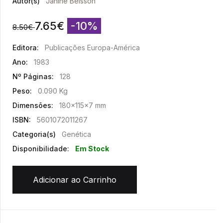
Autor(s)
Janine Beisson
7.65
€
-10%
8.50
€
Editora:
Publicações Europa-América
Ano:
1983
Nº Páginas:
128
Peso:
0.090 Kg
Dimensões:
180x115x7 mm
ISBN:
5601072011267
Categoria(s)
Genética
Disponibilidade:
Em Stock
Adicionar ao Carrinho