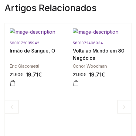
Artigos Relacionados
5601072035942
5601072496934
Irmão de Sangue, O
Volta ao Mundo em 80
Negócios
Eric Giacometti
Conor Woodman
19.71
€
19.71
€
21.90
€
21.90
€
-10%
-10%