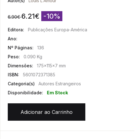
Autor(s)
Louis L'Amour
6.21
€
-10%
6.90
€
Editora:
Publicações Europa-América
Ano:
Nº Páginas:
136
Peso:
0.090 Kg
Dimensões:
175x115x7 mm
ISBN:
5601072371385
Categoria(s)
Autores Estrangeiros
Disponibilidade:
Em Stock
Adicionar ao Carrinho