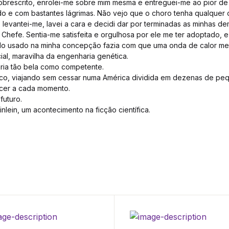
 sobrescrito, enrolei-me sobre mim mesma e entreguei-me ao pior de 
o e com bastantes lágrimas. Não vejo que o choro tenha qualquer co
, levantei-me, lavei a cara e decidi dar por terminadas as minhas 
Chefe. Sentia-me satisfeita e orgulhosa por ele me ter adoptado, 
ido usado na minha concepção fazia com que uma onda de calor me
cial, maravilha da engenharia genética.
ria tão bela como competente.
ático, viajando sem cessar numa América dividida em dezenas de p
cer a cada momento.
futuro.
lein, um acontecimento na ficção científica.