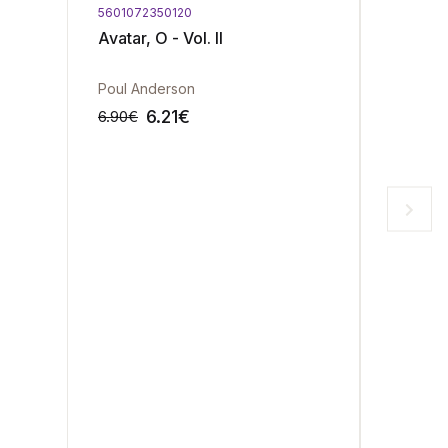
5601072350120
5601072
Avatar, O - Vol. II
Regres
Poul Anderson
Ben Bov
6.21
€
6.90
€
27.50
€
-10%
-10%