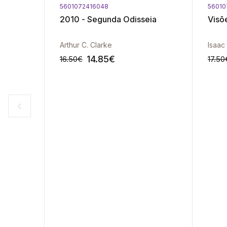
5601072416048
56010
2010 - Segunda Odisseia
Visõ
Arthur C. Clarke
Isaac
14.85
€
16.50
€
17.50
-10%
-10%