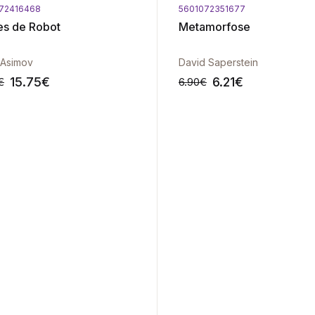
72416468
5601072351677
es de Robot
Metamorfose
 Asimov
David Saperstein
15.75
€
6.21
€
€
6.90
€
-10%