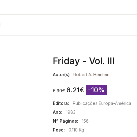
I
Friday - Vol. III
Autor(s)
Robert A. Heinlein
6.21
€
-10%
6.90
€
Editora:
Publicações Europa-América
Ano:
1983
Nº Páginas:
156
Peso:
0.110 Kg