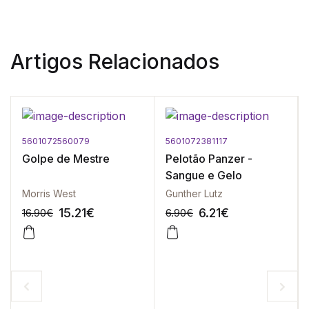
Artigos Relacionados
5601072560079
5601072381117
Golpe de Mestre
Pelotão Panzer -
Sangue e Gelo
Morris West
Gunther Lutz
15.21
€
6.21
€
16.90
€
6.90
€
-10%
-10%