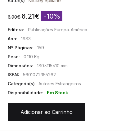
Autor(s)
Mickey Spillane
6.21
€
-10%
6.90
€
Editora:
Publicações Europa-América
Ano:
1983
Nº Páginas:
159
Peso:
0.110 Kg
Dimensões:
180x115x10 mm
ISBN:
5601072355262
Categoria(s)
Autores Estrangeiros
Disponibilidade:
Em Stock
Adicionar ao Carrinho