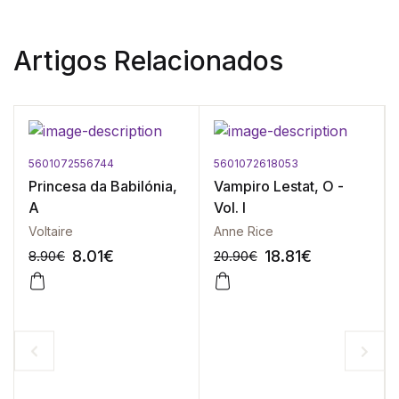
Artigos Relacionados
5601072556744
5601072618053
Princesa da Babilónia,
Vampiro Lestat, O -
A
Vol. I
Voltaire
Anne Rice
8.01
€
18.81
€
8.90
€
20.90
€
-10%
-10%