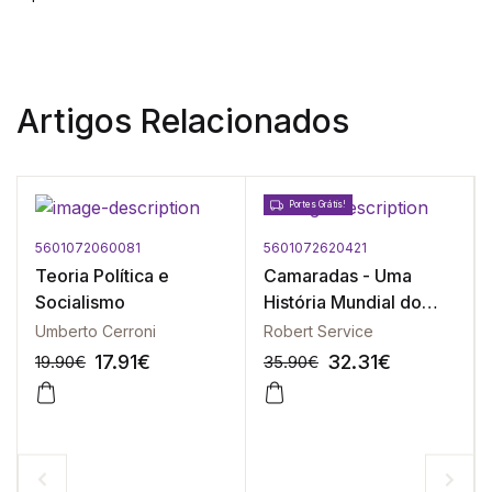
Artigos Relacionados
Portes Grátis!
5601072060081
5601072620421
Teoria Política e
Camaradas - Uma
Socialismo
História Mundial do
Comunismo
Umberto Cerroni
Robert Service
17.91
€
32.31
€
19.90
€
35.90
€