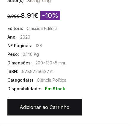
Autor(s)
Shang Yang
8.91
€
-10%
9.90
€
Editora:
Clássica Editora
Ano:
2020
Nº Páginas:
138
Peso:
0.140 Kg
Dimensões:
200x130x5 mm
ISBN:
9789725613771
Categoria(s)
Ciência Política
Disponibilidade:
Em Stock
Adicionar ao Carrinho