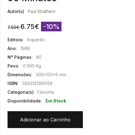
Autor(s)
Paul Strathern
6.75
€
-10%
7.50
€
Editora:
Inquérito
Ano:
1998
Nº Páginas:
80
Peso:
0.090 Kg
Dimensões:
200x120x5 mm
ISBN:
5603121280129
Categoria(s)
Filosofia
Disponibilidade:
Em Stock
Adicionar ao Carrinho