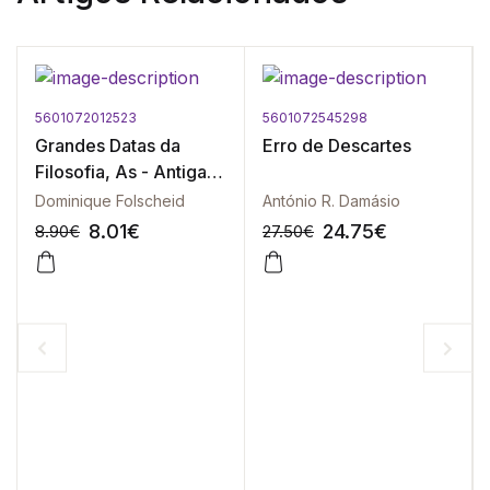
5601072012523
5601072545298
Grandes Datas da
Erro de Descartes
Filosofia, As - Antiga e
Medieval
Dominique Folscheid
António R. Damásio
8.01
€
24.75
€
8.90
€
27.50
€
-10%
-10%