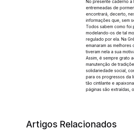
No presente caderno a Ed
entremeadas de pormenor
encontrará, decerto, ne
informações que, sem se
Todos sabem como foi p
modelando-os de tal mo
regulado por ela. Na Gré
emanaram as melhores c
tiveram nela a sua motiv
Assim, é sempre grato a
manutenção de tradições
solidariedade social, co
para os progressos da l
tão cintilante e apaixo
páginas são extraídas, 
Artigos Relacionados