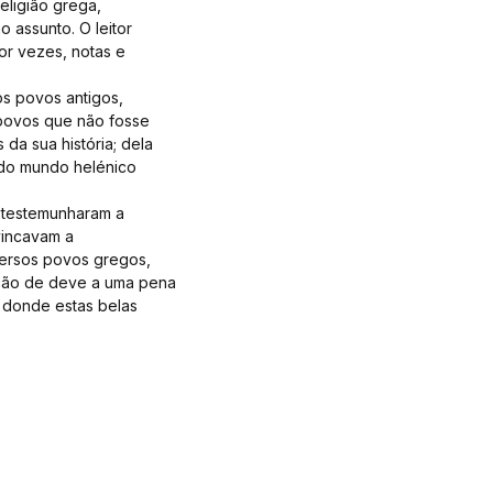
religião grega,
 assunto. O leitor
or vezes, notas e
s povos antigos,
povos que não fosse
da sua história; dela
 do mundo helénico
e testemunharam a
vincavam a
iversos povos gregos,
dação de deve a uma pena
, donde estas belas