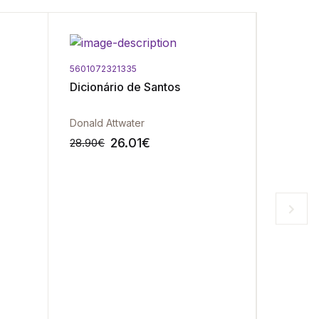
5601072321335
5601072
Dicionário de Santos
No Inte
Polític
Igreja 
Donald Attwater
Thomas 
26.01
€
28.90
€
23.90
€
-10%
-10%