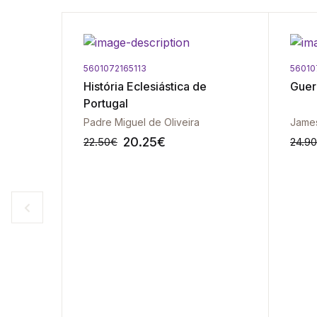
5601072165113
56010
História Eclesiástica de
Guer
Portugal
Padre Miguel de Oliveira
James
20.25
€
22.50
€
24.90
-10%
-10%