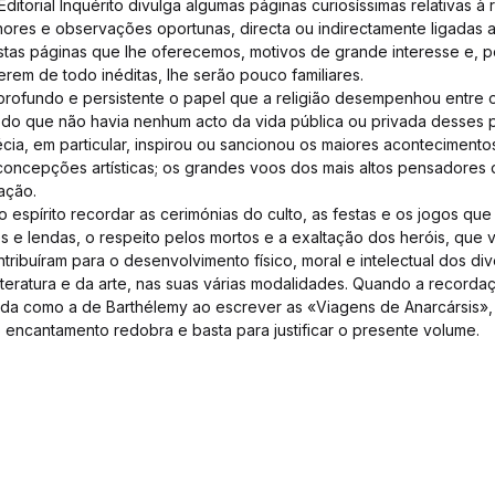
itorial Inquérito divulga algumas páginas curiosíssimas relativas à 
es e observações oportunas, directa ou indirectamente ligadas ao
stas páginas que lhe oferecemos, motivos de grande interesse e, p
rem de todo inéditas, lhe serão pouco familiares.
rofundo e persistente o papel que a religião desempenhou entre o
do que não havia nenhum acto da vida pública ou privada desses 
cia, em particular, inspirou ou sancionou os maiores acontecimentos 
oncepções artísticas; os grandes voos dos mais altos pensadores
ação.
o espírito recordar as cerimónias do culto, as festas e os jogos qu
 e lendas, o respeito pelos mortos e a exaltação dos heróis, que 
ntribuíram para o desenvolvimento físico, moral e intelectual dos d
iteratura e da arte, nas suas várias modalidades. Quando a recor
nada como a de Barthélemy ao escrever as «Viagens de Anarcársis»
o encantamento redobra e basta para justificar o presente volume.