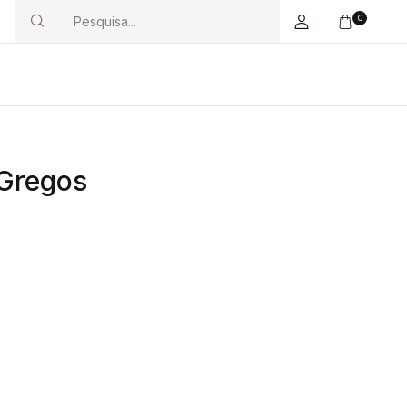
0
Search
 Gregos