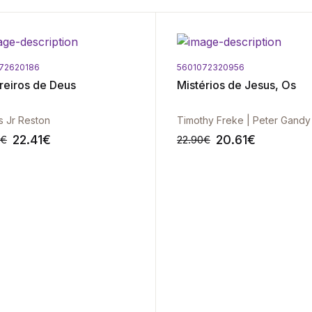
72620186
5601072320956
reiros de Deus
Mistérios de Jesus, Os
 Jr Reston
Timothy Freke | Peter Gandy
22.41
€
20.61
€
€
22.90
€
-10%