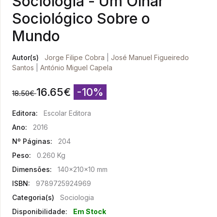
Sociologia - Um Olhar
Sociológico Sobre o
Mundo
Autor(s)
Jorge Filipe Cobra
|
José Manuel Figueiredo
Santos
|
António Miguel Capela
16.65
€
-10%
18.50
€
Editora:
Escolar Editora
Ano:
2016
Nº Páginas:
204
Peso:
0.260 Kg
Dimensões:
140x210x10 mm
ISBN:
9789725924969
Categoria(s)
Sociologia
Disponibilidade:
Em Stock