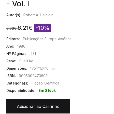
- Vol. I
Autor(s)
Robert A. Heinlein
6.21
€
-10%
6.90
€
Editora:
Publicações Europa-América
Ano:
1986
Nº Páginas:
231
Peso:
0.140 Kg
Dimensões:
175x112x10 mm
ISBN:
9905002473603
Categoria(s)
Ficção Científica
Disponibilidade:
Em Stock
Adicionar ao Carrinho