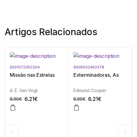
Artigos Relacionados
5601072350304
9905002462478
Missão nas Estrelas
Exterminadoras, As
A. E. Van Vogt
Edmund Cooper
6.21
€
6.21
€
6.90
€
6.90
€