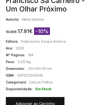
Francisco Sá Carneiro -
Um Olhar Próximo
Autor(s)
Vários Autores
17.91
€
-10%
19.90
€
Editora:
Publicações Europa-América
Ano:
2000
Nº Páginas:
188
Peso:
0.210 Kg
Dimensões:
210x140x10 mm
ISBN:
5601072043046
Categoria(s)
Ciência Política
Disponibilidade:
Em Stock
Adicionar ao Carrinho