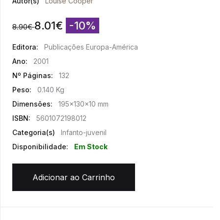
Autor(s)
Louise Cooper
8.01
€
-10%
8.90
€
Editora:
Publicações Europa-América
Ano:
2001
Nº Páginas:
132
Peso:
0.140 Kg
Dimensões:
195x130x10 mm
ISBN:
5601072198012
Categoria(s)
Infanto-juvenil
Disponibilidade:
Em Stock
Adicionar ao Carrinho