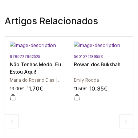
Artigos Relacionados
9789727962525
5601072189553
Não Tenhas Medo, Eu
Rowan dos Bukshah
Estou Aqui!
Maria do Rosário Dias | cl25
Emily Rodda
11.70
€
10.35
€
13.00
€
11.50
€
-10%
-10%