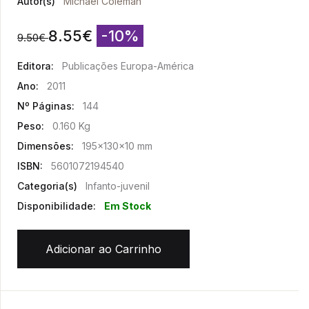
Autor(s)
Michael Coleman
8.55
€
-10%
9.50
€
Editora:
Publicações Europa-América
Ano:
2011
Nº Páginas:
144
Peso:
0.160 Kg
Dimensões:
195x130x10 mm
ISBN:
5601072194540
Categoria(s)
Infanto-juvenil
Disponibilidade:
Em Stock
Adicionar ao Carrinho