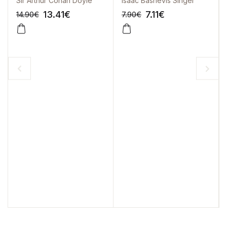
Sir Arthur Conan Doyle
Isaac Bashevis Singer
13.41
€
7.11
€
14.90
€
7.90
€
-10%
-10%