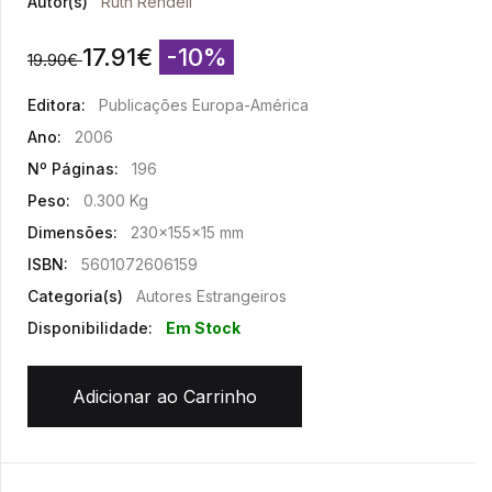
Autor(s)
Ruth Rendell
17.91
€
-10%
19.90
€
Editora:
Publicações Europa-América
Ano:
2006
Nº Páginas:
196
Peso:
0.300 Kg
Dimensões:
230x155x15 mm
ISBN:
5601072606159
Categoria(s)
Autores Estrangeiros
Disponibilidade:
Em Stock
Adicionar ao Carrinho