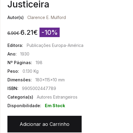
Justiceira
Autor(s)
Clarence E. Mulford
6.21
€
-10%
6.90
€
Editora:
Publicações Europa-América
Ano:
1930
Nº Páginas:
198
Peso:
0.130 Kg
Dimensões:
180x115x10 mm
ISBN:
9905002447789
Categoria(s)
Autores Estrangeiros
Disponibilidade:
Em Stock
Adicionar ao Carrinho