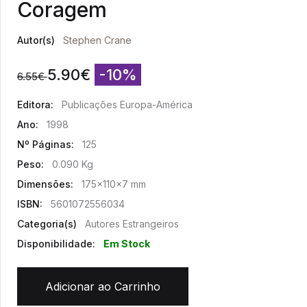
Coragem
Autor(s)
Stephen Crane
5.90
€
-10%
6.55
€
Editora:
Publicações Europa-América
Ano:
1998
Nº Páginas:
125
Peso:
0.090 Kg
Dimensões:
175x110x7 mm
ISBN:
5601072556034
Categoria(s)
Autores Estrangeiros
Disponibilidade:
Em Stock
Adicionar ao Carrinho