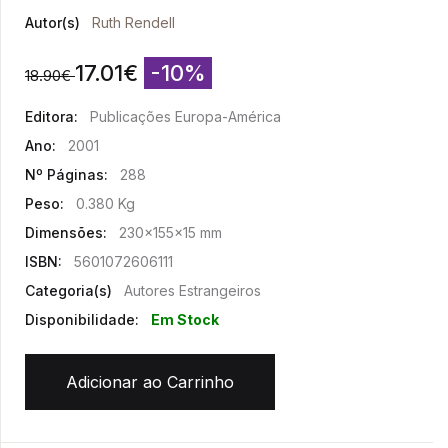
Autor(s)
Ruth Rendell
17.01
€
-10%
18.90
€
Editora:
Publicações Europa-América
Ano:
2001
Nº Páginas:
288
Peso:
0.380 Kg
Dimensões:
230x155x15 mm
ISBN:
5601072606111
Categoria(s)
Autores Estrangeiros
Disponibilidade:
Em Stock
Adicionar ao Carrinho