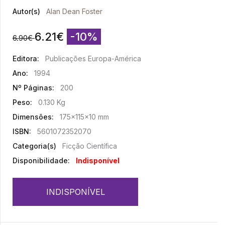
Autor(s)
Alan Dean Foster
6.21
€
-10%
6.90
€
Editora:
Publicações Europa-América
Ano:
1994
Nº Páginas:
200
Peso:
0.130 Kg
Dimensões:
175x115x10 mm
ISBN:
5601072352070
Categoria(s)
Ficção Científica
Disponibilidade:
Indisponível
INDISPONÍVEL