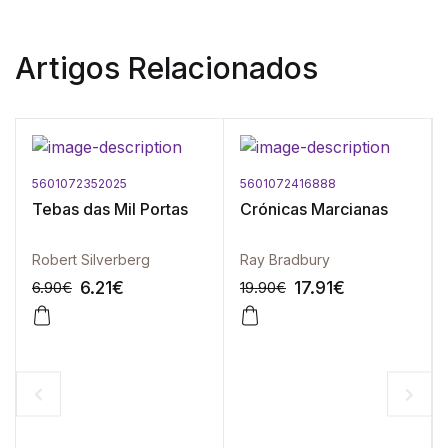
Artigos Relacionados
5601072352025
5601072416888
Tebas das Mil Portas
Crónicas Marcianas
Robert Silverberg
Ray Bradbury
6.21
€
17.91
€
6.90
€
19.90
€
-10%
-10%