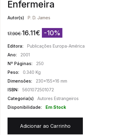
Enfermeira
Autor(s)
P. D. James
16.11
€
-10%
17.90
€
Editora:
Publicações Europa-América
Ano:
2001
Nº Páginas:
250
Peso:
0.340 Kg
Dimensões:
230x155x16 mm
ISBN:
5601072501072
Categoria(s)
Autores Estrangeiros
Disponibilidade:
Em Stock
Adicionar ao Carrinho