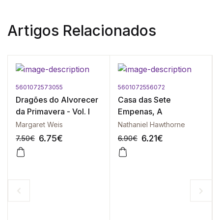
Artigos Relacionados
5601072573055
5601072556072
Dragões do Alvorecer
Casa das Sete
da Primavera - Vol. I
Empenas, A
Margaret Weis
Nathaniel Hawthorne
6.75
€
6.21
€
7.50
€
6.90
€
-10%
-10%