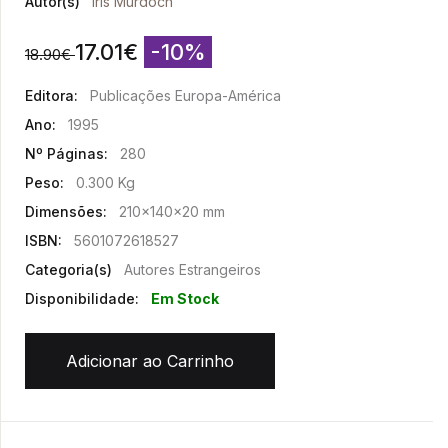
Autor(s)
Iris Murdoch
17.01
€
-10%
18.90
€
Editora:
Publicações Europa-América
Ano:
1995
Nº Páginas:
280
Peso:
0.300 Kg
Dimensões:
210x140x20 mm
ISBN:
5601072618527
Categoria(s)
Autores Estrangeiros
Disponibilidade:
Em Stock
Adicionar ao Carrinho