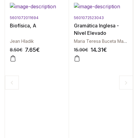
5601072011694
5601072523043
Biofísica, A
Gramática Inglesa -
Nível Elevado
Jean Hladik
Maria Teresa Buceta Martins
7.65
€
14.31
€
8.50
€
15.90
€
-10%
-10%