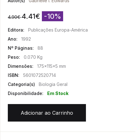
Autor(s)
Gabrielle I. Edwards
4.41
€
-10%
4.90
€
Editora:
Publicações Europa-América
Ano:
1992
Nº Páginas:
88
Peso:
0.070 Kg
Dimensões:
175x115x5 mm
ISBN:
5601072520714
Categoria(s)
Biologia Geral
Disponibilidade:
Em Stock
Adicionar ao Carrinho