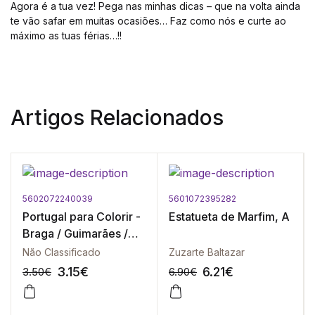
Agora é a tua vez! Pega nas minhas dicas – que na volta ainda
te vão safar em muitas ocasiões… Faz como nós e curte ao
máximo as tuas férias…!!
Artigos Relacionados
5602072240039
5601072395282
Portugal para Colorir -
Estatueta de Marfim, A
Braga / Guimarães /
Viana do Castelo
Não Classificado
Zuzarte Baltazar
3.15
€
6.21
€
3.50
€
6.90
€