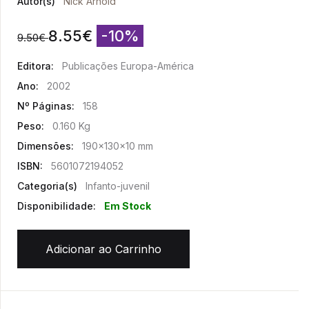
Autor(s)
Nick Arnold
8.55
€
-10%
9.50
€
Editora:
Publicações Europa-América
Ano:
2002
Nº Páginas:
158
Peso:
0.160 Kg
Dimensões:
190x130x10 mm
ISBN:
5601072194052
Categoria(s)
Infanto-juvenil
Disponibilidade:
Em Stock
Adicionar ao Carrinho