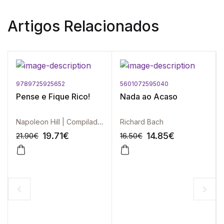
Artigos Relacionados
9789725925652
5601072595040
Pense e Fique Rico!
Nada ao Acaso
Napoleon Hill | Compilada por Ross Cornwell
Richard Bach
19.71
€
14.85
€
21.90
€
16.50
€
-10%
-10%