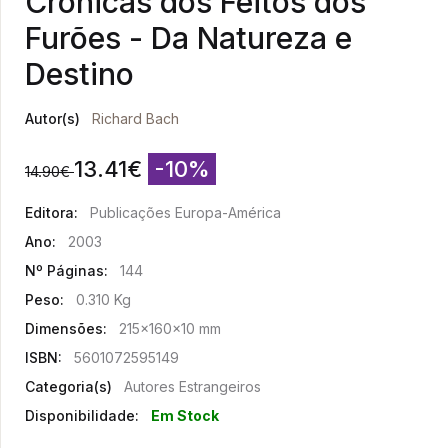
Crónicas dos Feitos dos
Furões - Da Natureza e
Destino
Autor(s)
Richard Bach
13.41
€
-10%
14.90
€
Editora:
Publicações Europa-América
Ano:
2003
Nº Páginas:
144
Peso:
0.310 Kg
Dimensões:
215x160x10 mm
ISBN:
5601072595149
Categoria(s)
Autores Estrangeiros
Disponibilidade:
Em Stock